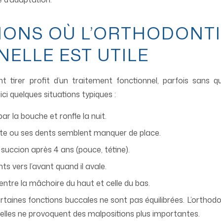
TIONS OÙ L’ORTHODONT
ELLE EST UTILE
 tirer profit d’un traitement fonctionnel, parfois sans q
 quelques situations typiques :
ar la bouche et ronfle la nuit.
ite ou ses dents semblent manquer de place.
 succion après 4 ans (pouce, tétine).
s vers l’avant quand il avale.
ntre la mâchoire du haut et celle du bas.
aines fonctions buccales ne sont pas équilibrées. L’orthodon
u’elles ne provoquent des malpositions plus importantes.