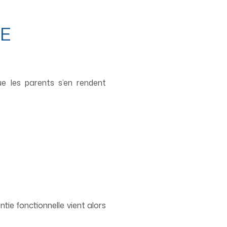
IE
ue les parents s’en rendent
tie fonctionnelle vient alors