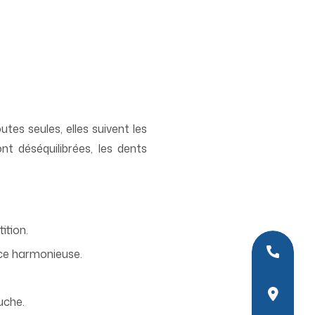
tes seules, elles suivent les
nt déséquilibrées, les dents
ition.
01
ance harmonieuse.
10
uche.