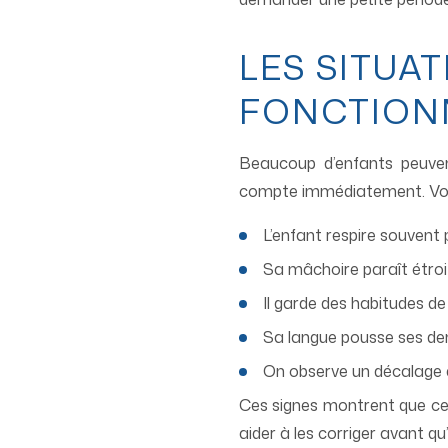
LES SITUA
FONCTIONN
Beaucoup d’enfants peuvent
compte immédiatement. Voici
L’enfant respire souvent p
Sa mâchoire paraît étro
Il garde des habitudes de
Sa langue pousse ses dent
On observe un décalage e
Ces signes montrent que cert
aider à les corriger avant q