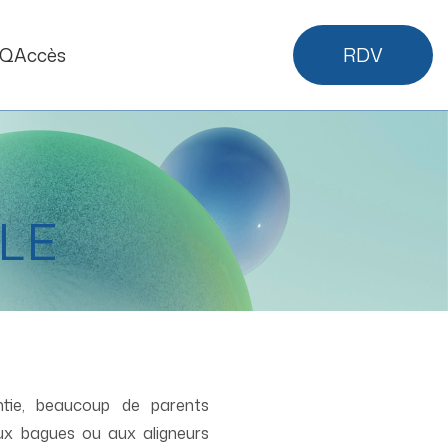
AQ
Accès
RDV
LE
ntie, beaucoup de parents
x bagues ou aux aligneurs