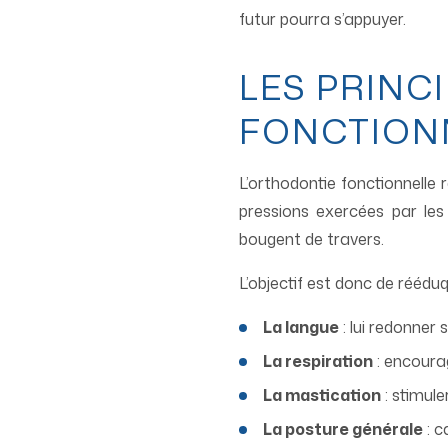
futur pourra s’appuyer.
LES PRINC
FONCTION
L’orthodontie fonctionnelle 
pressions exercées par les 
bougent de travers.
L’objectif est donc de réédu
La langue
: lui redonner 
La respiration
: encourag
La mastication
: stimule
La posture générale
: c