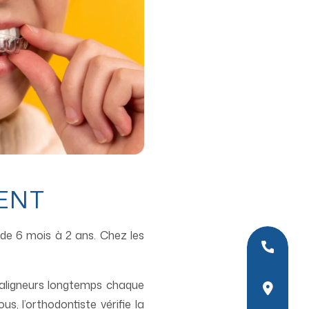
MENT
 de 6 mois à 2 ans. Chez les
01
s aligneurs longtemps chaque
10
, l’orthodontiste vérifie la