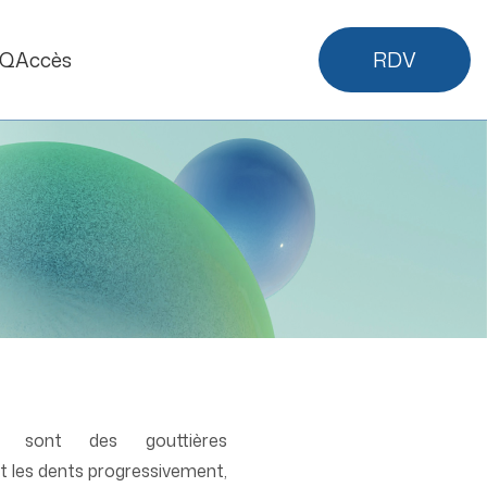
AQ
Accès
RDV
es sont des gouttières
t les dents progressivement,