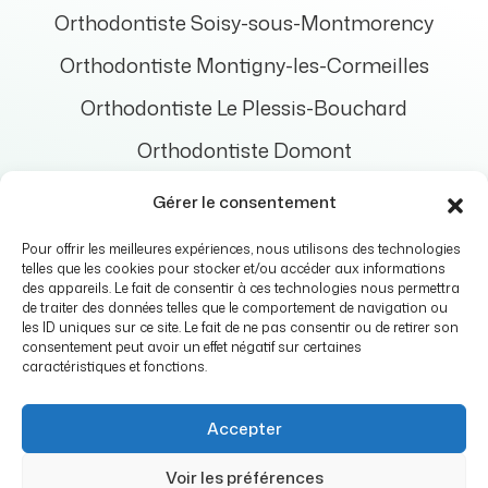
Orthodontiste Soisy-sous-Montmorency
Orthodontiste Montigny-les-Cormeilles
Orthodontiste Le Plessis-Bouchard
Orthodontiste Domont
Orthodontiste Bouffémont
Gérer le consentement
Orthodontiste Enghien-les-Bains
Pour offrir les meilleures expériences, nous utilisons des technologies
telles que les cookies pour stocker et/ou accéder aux informations
Orthodontiste Saint-Prix
des appareils. Le fait de consentir à ces technologies nous permettra
de traiter des données telles que le comportement de navigation ou
les ID uniques sur ce site. Le fait de ne pas consentir ou de retirer son
consentement peut avoir un effet négatif sur certaines
caractéristiques et fonctions.
Cabinet Ermont Eaubonne Orthodontie © 2026 Tous droits
réservés
Accepter
Conception et réalisation :
Mediweb
Mentions légales
Voir les préférences