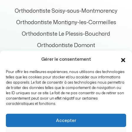
Orthodontiste Soisy-sous-Montmorency
Orthodontiste Montigny-les-Cormeilles
Orthodontiste Le Plessis-Bouchard
Orthodontiste Domont
Orthodontiste Bouffémont
Gérer le consentement
Orthodontiste Enghien-les-Bains
Pour offrir les meilleures expériences, nous utilisons des technologies
telles que les cookies pour stocker et/ou accéder aux informations
Orthodontiste Saint-Prix
des appareils. Le fait de consentir à ces technologies nous permettra
de traiter des données telles que le comportement de navigation ou
les ID uniques sur ce site. Le fait de ne pas consentir ou de retirer son
consentement peut avoir un effet négatif sur certaines
caractéristiques et fonctions.
Cabinet Ermont Eaubonne Orthodontie © 2026 Tous droits
réservés
Accepter
Conception et réalisation :
Mediweb
Mentions légales