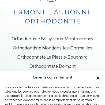
Orthodontiste Soisy-sous-Montmorency
Orthodontiste Montigny-les-Cormeilles
Orthodontiste Le Plessis-Bouchard
Orthodontiste Domont
Orthodontiste Bouffémont
Gérer le consentement
Orthodontiste Enghien-les-Bains
Pour offrir les meilleures expériences, nous utilisons des technologies
telles que les cookies pour stocker et/ou accéder aux informations
Orthodontiste Saint-Prix
des appareils. Le fait de consentir à ces technologies nous permettra
de traiter des données telles que le comportement de navigation ou
les ID uniques sur ce site. Le fait de ne pas consentir ou de retirer son