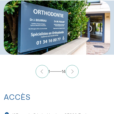
1
14
ACCÈS